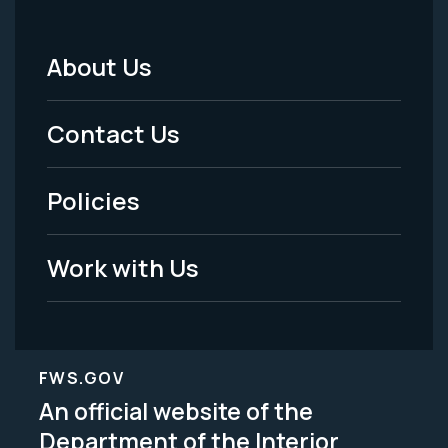
About Us
Footer
Menu
Contact Us
-
Policies
Legal
Work with Us
FWS.GOV
An official website of the
Department of the Interior