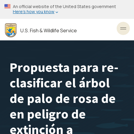
Skip
An official website of the United States government
to
Here’s how you know
main
content
U.S. Fish & Wildlife Service
Toggl
Propuesta para re-
clasificar el árbol
de palo de rosa de
en peligro de
extinción a