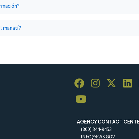
ormación?
el manatí?
AGENCY CONTACT CENT
(800) 344-9453
INFO@FWS.GOV