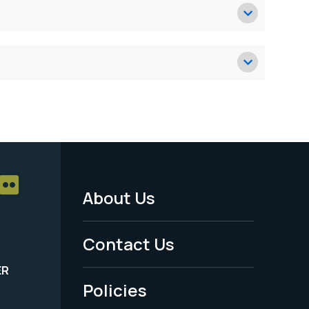
About Us
Footer
Menu
Contact Us
-
ER
Policies
Legal