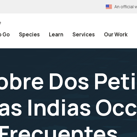
An officia
e
o Go
Species
Learn
Services
Our Work
obre Dos Peti
as Indias Occ
 Frecuentes