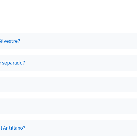
Silvestre?
or separado?
el Antillano?