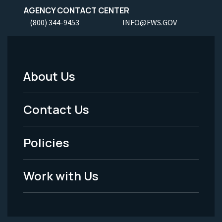
AGENCY CONTACT CENTER
(800) 344-9453
INFO@FWS.GOV
About Us
Footer
Menu
Contact Us
-
Policies
Legal
Work with Us