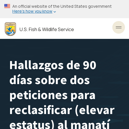
Skip
An official website of the United States government
to
Here’s how you know
main
content
U.S. Fish & Wildlife Service
Toggl
Hallazgos de 90
días sobre dos
peticiones para
reclasificar (elevar
estatus) al manatí