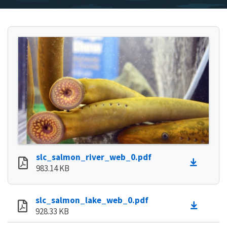
slc_salmon_river_web_0.pdf
983.14 KB
slc_salmon_lake_web_0.pdf
928.33 KB