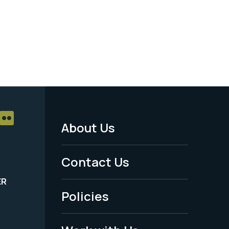
About Us
Footer
Menu
Contact Us
-
ER
Policies
Legal