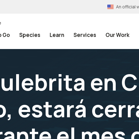
An officia
e
o Go
Species
Learn
Services
Our Work
Culebrita en 
, estará cerr
rante el mes 