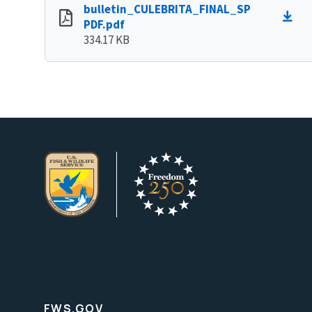
bulletin_CULEBRITA_FINAL_SP
PDF.pdf
334.17 KB
FWS.GOV